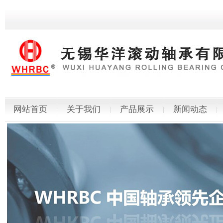
网站首页
关于我们
产品展示
新闻动态