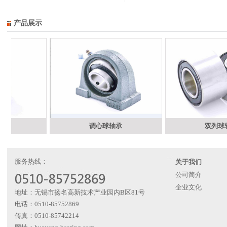
产品展示
调心球轴承
双列球轴承
服务热线：
关于我们
公司简介
企业文化
地址：无锡市扬名高新技术产业园内B区81号
电话：0510-85752869
传真：0510-85742214