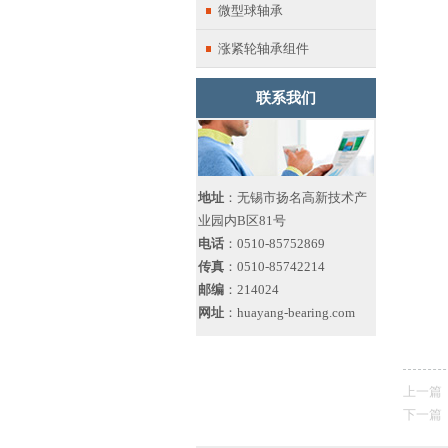
微型球轴承
涨紧轮轴承组件
联系我们
地址
：无锡市扬名高新技术产
业园内B区81号
电话
：0510-85752869
传真
：0510-85742214
邮编
：214024
网址
：huayang-bearing.com
上一篇
下一篇