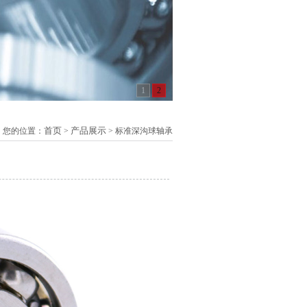
1
2
首页
产品展示
您的位置：
>
> 标准深沟球轴承