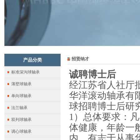
招贤纳才
产品分类
诚聘博士后
标准深沟球轴承
经江苏省人社厅批
薄壁球轴承
华洋滚动轴承有
单向球轴承
球招聘博士后研
法兰轴承
1）总体要求：
双列球轴承
体健康，年龄一般
调心球轴承
内，有志于从事