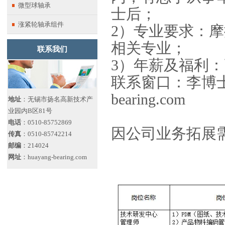
微型球轴承
士后；
涨紧轮轴承组件
2）专业要求：
相关专业；
联系我们
3）年薪及福利
联系窗口：李博士，电子
bearing.com
地址
：无锡市扬名高新技术产
业园内B区81号
电话
：0510-85752869
因公司业务拓展
传真
：0510-85742214
邮编
：214024
网址
：huayang-bearing.com