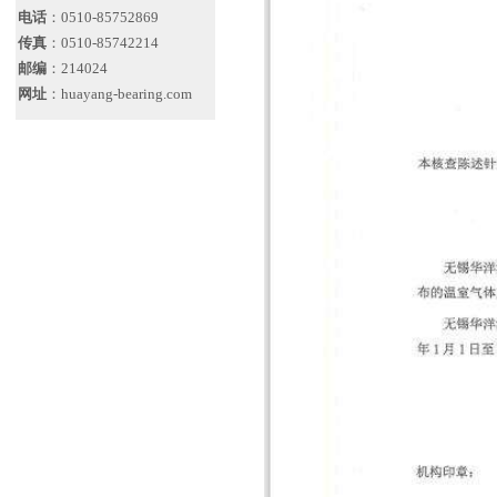
电话
：0510-85752869
传真
：0510-85742214
邮编
：214024
网址
：huayang-bearing.com